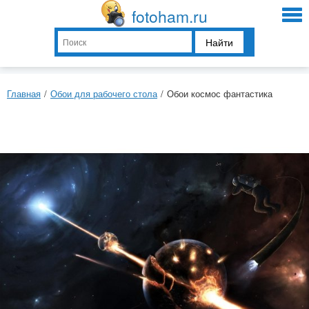
fotoham.ru
Найти
Главная
/
Обои для рабочего стола
/
Обои космос фантастика