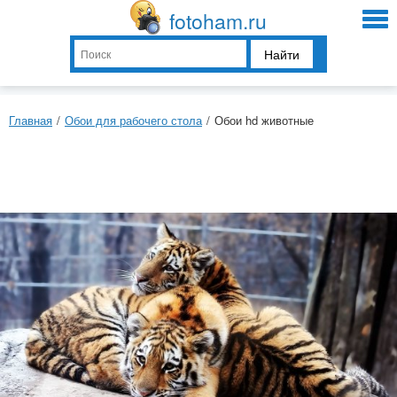
fotoham.ru
Найти
Главная
/
Обои для рабочего стола
/
Обои hd животные