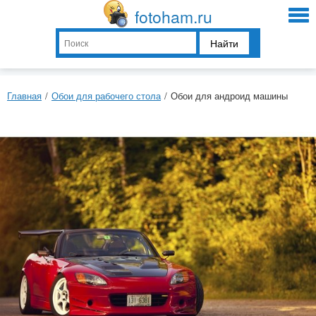
fotoham.ru
Найти
Главная
/
Обои для рабочего стола
/
Обои для андроид машины