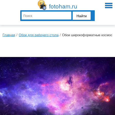
fotoham.ru
Найти
Главная
/
Обои для рабочего стола
/
Обои широкоформатные космос