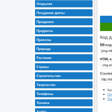
Открытки
Похудение диеты
Праздники
Предметы
Код д
Приколы
BB-код
Природа
Растения
HTML-к
Страны
Ссылка
Строительство
Творчество
Ка
Телефоны
От
По
Техника
Хобби