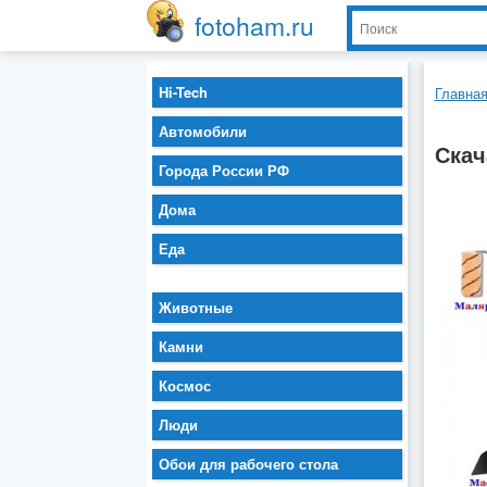
fotoham.ru
Hi-Tech
Главна
Автомобили
Скач
Города России РФ
Дома
Еда
Животные
Камни
Космос
Люди
Обои для рабочего стола