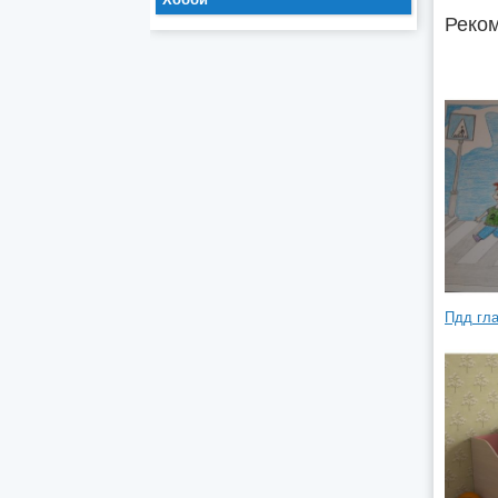
Реком
Пдд гла