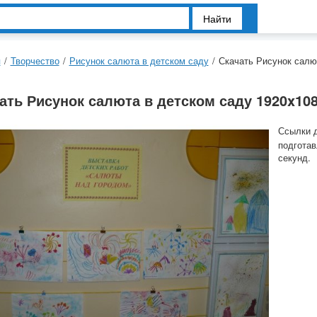
Найти
я
/
Творчество
/
Рисунок салюта в детском саду
/
Скачать Рисунок салю
ать Рисунок салюта в детском саду 1920x108
Ссылки 
подготав
секунд.