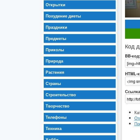
Открытки
Похудение диеты
Праздники
Предметы
Код д
Приколы
BB-код
Природа
Растения
HTML-к
Страны
Ссылка
Строительство
Творчество
Ка
Телефоны
От
По
Техника
Хобби