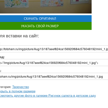
СКАЧАТЬ ОРИГИНАЛ
УКАЗАТЬ СВОЙ РАЗМЕР
ля вставки на сайт:
:
од:
:
тегория:
Творчество
крыть в полном размере
смотреть другие фото в галерее Рисунок салюта в детском саду