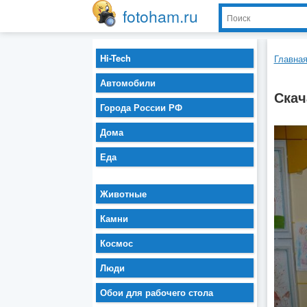
fotoham.ru
Hi-Tech
Главна
Автомобили
Скач
Города России РФ
Дома
Еда
Животные
Камни
Космос
Люди
Обои для рабочего стола