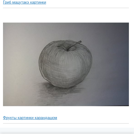
Гриб мацутакэ картинки
Фрукты картинки карандашом