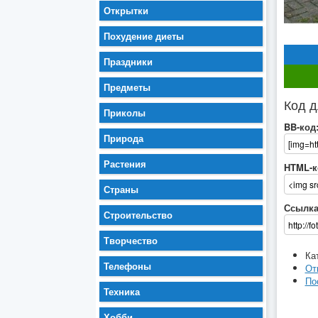
Открытки
Похудение диеты
Праздники
Предметы
Код д
Приколы
BB-код
Природа
Растения
HTML-к
Страны
Ссылка
Строительство
Творчество
Ка
Телефоны
От
По
Техника
Хобби