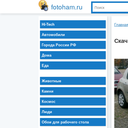
fotoham.ru
Hi-Tech
Главна
Автомобили
Скач
Города России РФ
Дома
Еда
Животные
Камни
Космос
Люди
Обои для рабочего стола