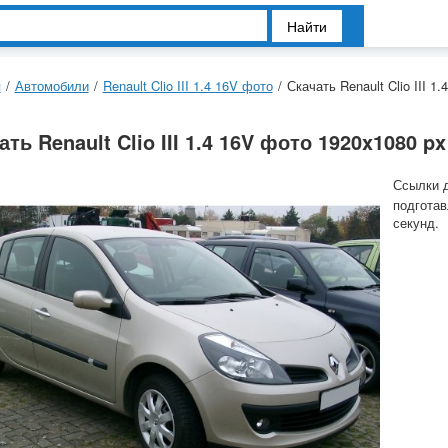
Найти
я
/
Автомобили
/
Renault Clio III 1.4 16V фото
/
Скачать Renault Clio III 1
ать Renault Clio III 1.4 16V фото 1920x1080 px
Ссылки 
подготав
секунд.