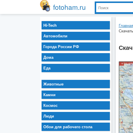
fotoham.ru
Hi-Tech
Главна
Скачать
Автомобили
Скач
Города России РФ
Дома
Еда
Животные
Камни
Космос
Люди
Обои для рабочего стола