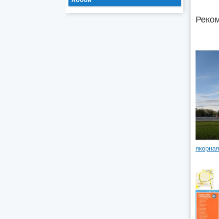
Реком
якорная