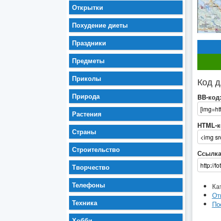
Открытки
Похудение диеты
Праздники
Предметы
Приколы
Код д
Природа
BB-код
Растения
HTML-к
Страны
Строительство
Ссылка
Творчество
Телефоны
Ка
От
Техника
По
Хобби