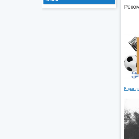
Реком
Каранд