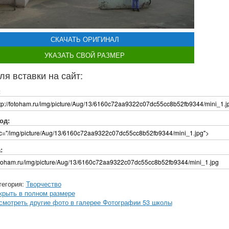
СКАЧАТЬ ОРИГИНАЛ
УКАЗАТЬ СВОЙ РАЗМЕР
ля вставки на сайт:
:
од:
:
тегория:
Творчество
крыть в полном размере
смотреть другие фото в галерее Фотографии 53 школы