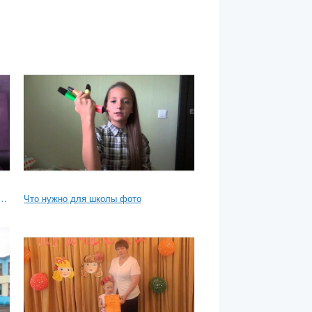
ьф из школы монстров картинки
Что нужно для школы фото