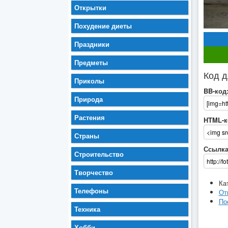
Открытки
Похудение диеты
Праздники
Предметы
Код д
Приколы
BB-код
Природа
Растения
HTML-к
Страны
Ссылка
Строительство
Творчество
Ка
Телефоны
От
По
Техника
Хобби