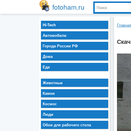
fotoham.ru
Hi-Tech
Главна
Автомобили
Скач
Города России РФ
Дома
Еда
Животные
Камни
Космос
Люди
Обои для рабочего стола