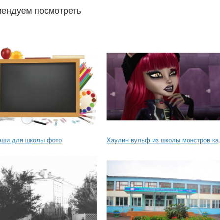
ендуем посмотреть
аши для школы фото
Хаулин вул