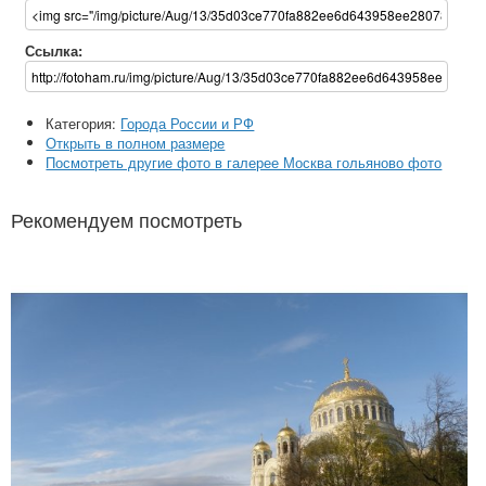
Ссылка:
Категория:
Города России и РФ
Открыть в полном размере
Посмотреть другие фото в галерее Москва гольяново фото
Рекомендуем посмотреть