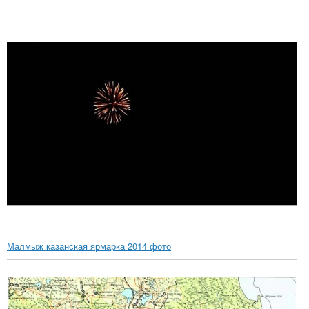
Малмыж казанская ярмарка 2014 фото