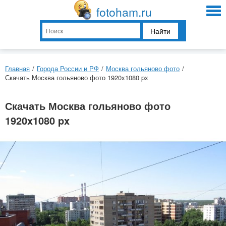
fotoham.ru
Найти
Главная
/
Города России и РФ
/
Москва гольяново фото
/
Скачать Москва гольяново фото 1920x1080 px
Скачать Москва гольяново фото
1920x1080 px