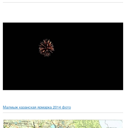
Малмыж казанская ярмарка 2014 фото