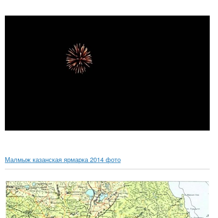
Малмыж казанская ярмарка 2014 фото