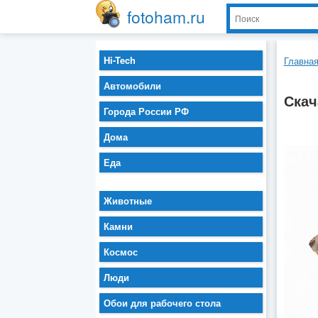
fotoham.ru
Hi-Tech
Главна
Автомобили
Скач
Города России РФ
Дома
Еда
Животные
Камни
Космос
Люди
Обои для рабочего стола