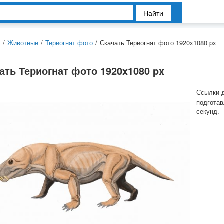
Найти
я
/
Животные
/
Териогнат фото
/
Скачать Териогнат фото 1920x1080 px
ать Териогнат фото 1920x1080 px
Ссылки 
подготав
секунд.