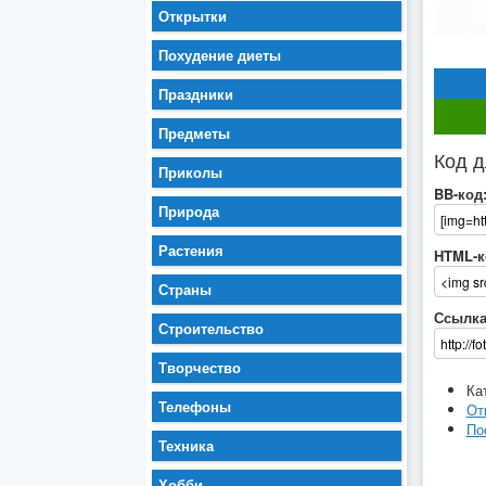
Открытки
Похудение диеты
Праздники
Предметы
Код д
Приколы
BB-код
Природа
Растения
HTML-к
Страны
Ссылка
Строительство
Творчество
Ка
Телефоны
От
По
Техника
Хобби