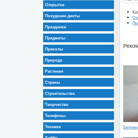
Открытки
Ка
Похудение диеты
От
По
Праздники
Предметы
Реком
Приколы
Природа
Растения
Страны
Строительство
Творчество
Телефоны
Техника
Беломо
Хобби