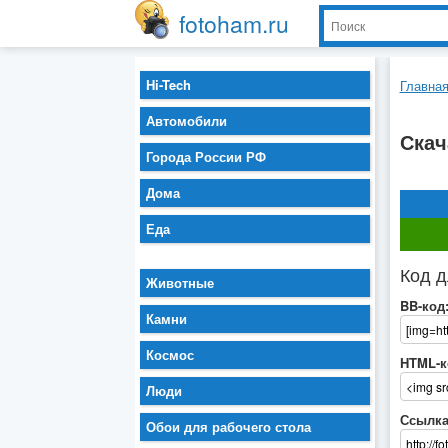
fotoham.ru
Hi-Tech
Главна
Автомобили
Скач
Города России РФ
Дома
Еда
Код д
Животные
BB-код
Камни
Космос
HTML-к
Люди
Ссылка
Обои для рабочего стола