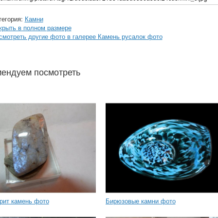
тегория:
Камни
крыть в полном размере
смотреть другие фото в галерее Камень русалок фото
ендуем посмотреть
рит камень фото
Бирюзовые камни фото