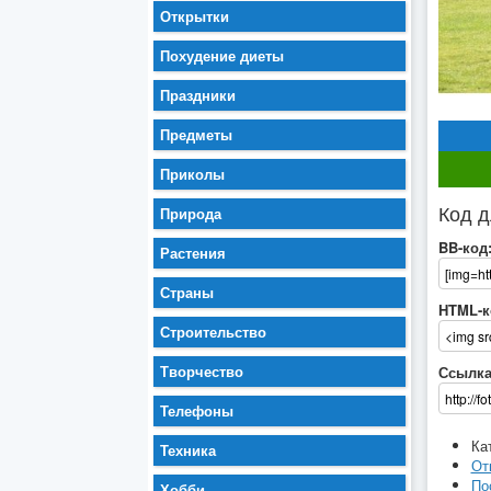
Открытки
Похудение диеты
Праздники
Предметы
Приколы
Код д
Природа
BB-код
Растения
Страны
HTML-к
Строительство
Творчество
Ссылка
Телефоны
Ка
Техника
От
По
Хобби