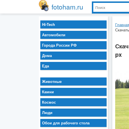
fotoham.ru
Hi-Tech
Главна
Скачать
Автомобили
Скач
Города России РФ
px
Дома
Еда
Животные
Камни
Космос
Люди
Обои для рабочего стола