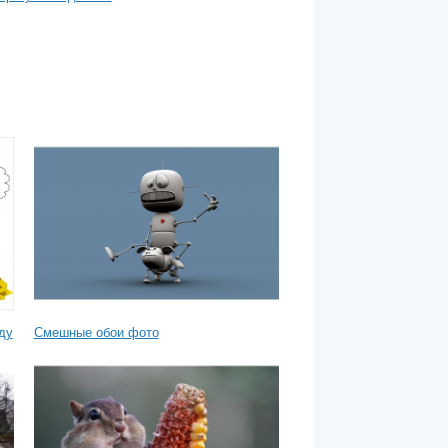
ду
Смешные обои фото