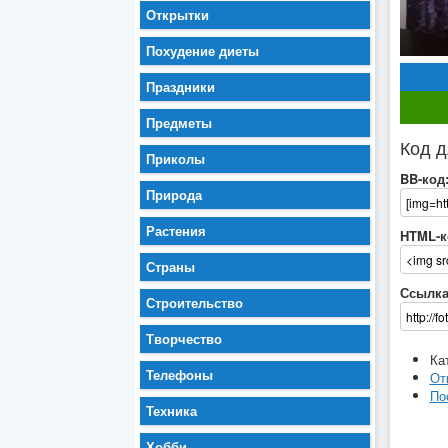
Открытки
Похудение диеты
Праздники
Предметы
Код д
Приколы
BB-код
Природа
Растения
HTML-к
Страны
Ссылка
Строительство
Творчество
Ка
Телефоны
От
По
Техника
Хобби