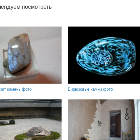
ендуем посмотреть
рит камень фото
Бирюзовые камни фото