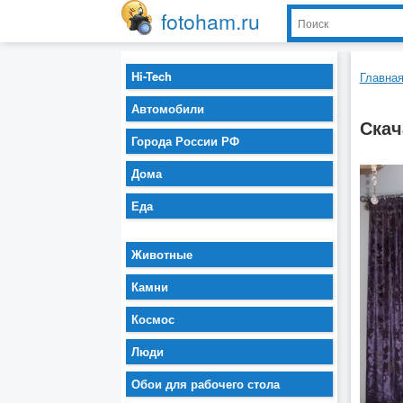
fotoham.ru
Hi-Tech
Главна
Автомобили
Скач
Города России РФ
Дома
Еда
Животные
Камни
Космос
Люди
Обои для рабочего стола