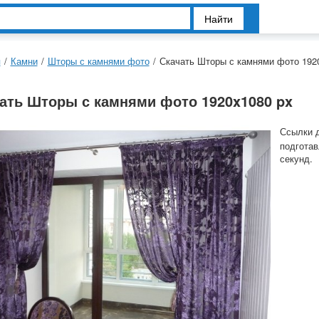
Найти
я
/
Камни
/
Шторы с камнями фото
/
Скачать Шторы с камнями фото 192
ать Шторы с камнями фото 1920x1080 px
Ссылки 
подготав
секунд.