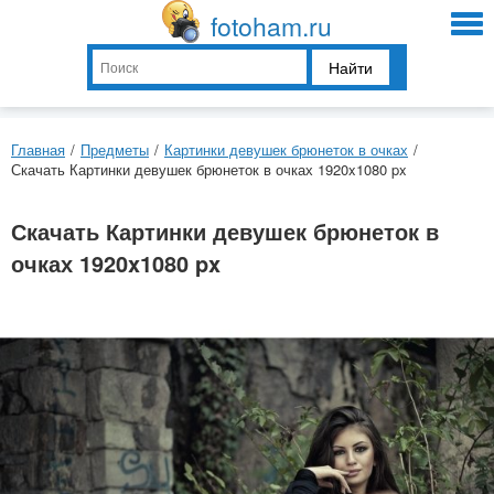
fotoham.ru
Найти
Главная
/
Предметы
/
Картинки девушек брюнеток в очках
/
Скачать Картинки девушек брюнеток в очках 1920x1080 px
Скачать Картинки девушек брюнеток в
очках 1920x1080 px