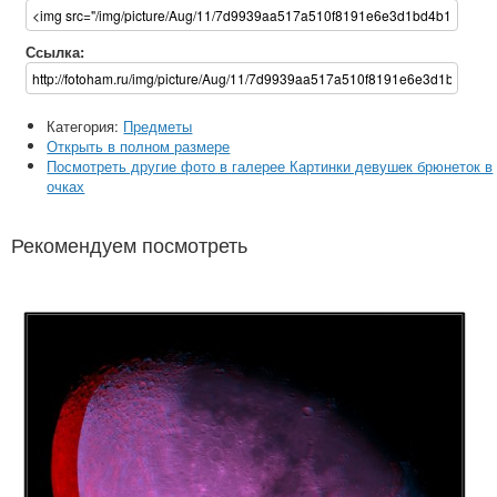
Ссылка:
Категория:
Предметы
Открыть в полном размере
Посмотреть другие фото в галерее Картинки девушек брюнеток в
очках
Рекомендуем посмотреть