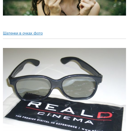
Шатенки в очках фото