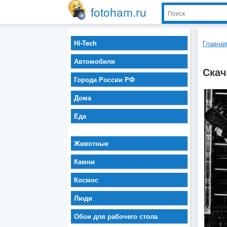
fotoham.ru
Hi-Tech
Главна
Автомобили
Скач
Города России РФ
Дома
Еда
Животные
Камни
Космос
Люди
Обои для рабочего стола