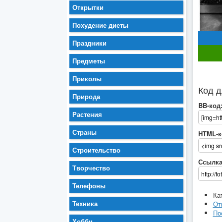
Открытки
Похудение диеты
Праздники
Предметы
Приколы
Код д
Природа
BB-код
Растения
Страны
HTML-к
Строительство
Ссылка
Творчество
Телефоны
Ка
Техника
От
По
Хобби