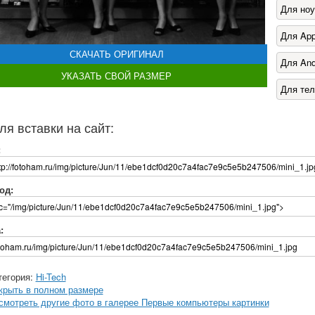
Для ноу
Для App
СКАЧАТЬ ОРИГИНАЛ
Для And
УКАЗАТЬ СВОЙ РАЗМЕР
Для те
ля вставки на сайт:
:
од:
:
тегория:
Hi-Tech
крыть в полном размере
смотреть другие фото в галерее Первые компьютеры картинки