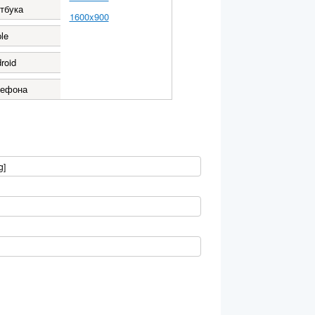
тбука
1600x900
le
roid
лефона