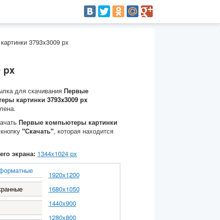
картинки 3793x3009 px
 px
ылка для скачивания
Первые
еры картинки 3793x3009 px
лена.
качать
Первые компьютеры картинки
 кнопку
"Скачать"
, которая находится
его экрана:
1344
х
1024
px
форматные
1920x1200
кранные
1680x1050
1440x900
1280x800