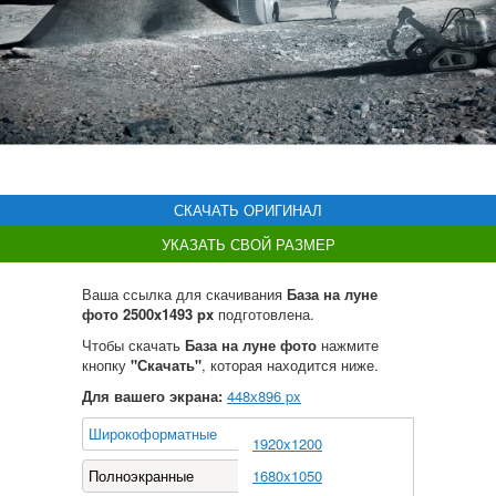
СКАЧАТЬ ОРИГИНАЛ
УКАЗАТЬ СВОЙ РАЗМЕР
Ваша ссылка для скачивания
База на луне
фото 2500x1493 px
подготовлена.
Чтобы скачать
База на луне фото
нажмите
кнопку
"Скачать"
, которая находится ниже.
Для вашего экрана:
448
х
896
px
Широкоформатные
1920x1200
Полноэкранные
1680x1050