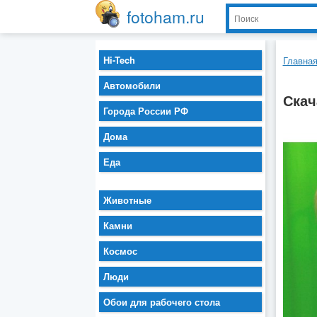
fotoham.ru
Hi-Tech
Главна
Автомобили
Скач
Города России РФ
Дома
Еда
Животные
Камни
Космос
Люди
Обои для рабочего стола