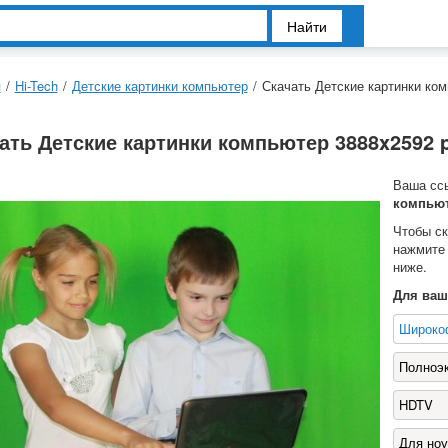
Найти
я
/
Hi-Tech
/
Детские картинки компьютер
/
Скачать Детские картинки ко
ать Детские картинки компьютер 3888x2592 
Ваша сс
компьют
Чтобы с
нажмите
ниже.
Для ваш
Широко
Полноэ
HDTV
Для ноу