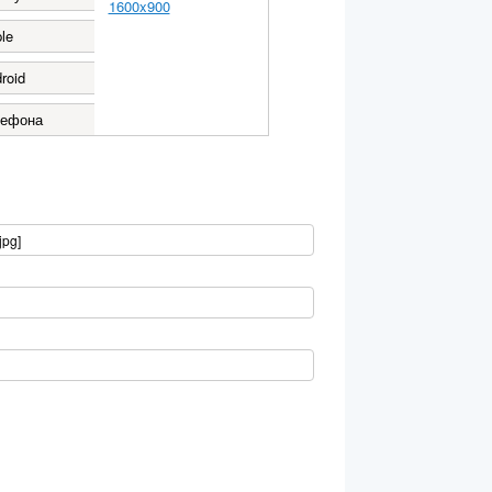
1600x900
le
roid
лефона