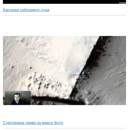
Картинки сейлормун луна
Стеклянные черви на марсе фото