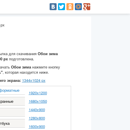
 px
ылка для скачивания
Обои зима
0 px
подготовлена.
качать
Обои зима
нажмите кнопку
ь"
, которая находится ниже.
его экрана:
1344
х
1024
px
форматные
1920x1200
кранные
1680x1050
1440x900
1280x800
тбука
1600x900