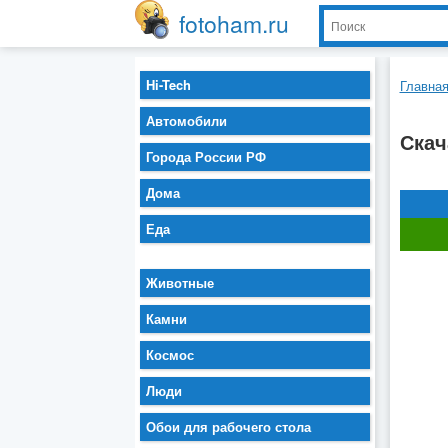
fotoham.ru
Hi-Tech
Главна
Автомобили
Скач
Города России РФ
Дома
Еда
Животные
Камни
Космос
Люди
Обои для рабочего стола