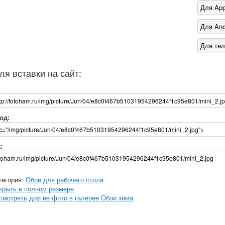
Для App
Для And
Для те
ля вставки на сайт:
:
од:
:
тегория:
Обои для рабочего стола
крыть в полном размере
смотреть другие фото в галерее Обои зима