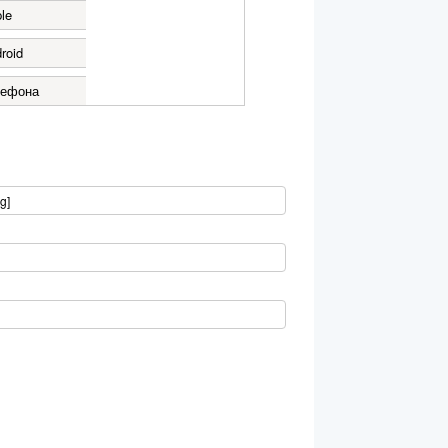
le
roid
лефона