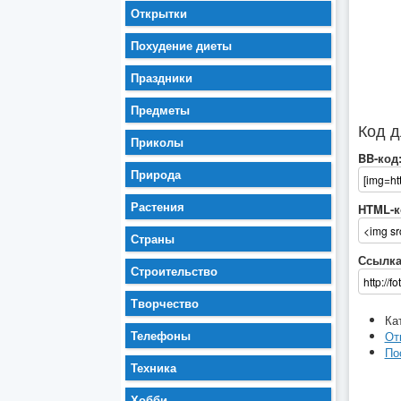
Открытки
Похудение диеты
Праздники
Предметы
Код д
Приколы
BB-код
Природа
Растения
HTML-к
Страны
Ссылка
Строительство
Творчество
Ка
Телефоны
От
По
Техника
Хобби