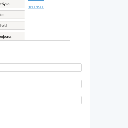
тбука
1600x900
le
roid
лефона