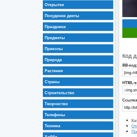
Открытки
Похудение диеты
Праздники
Предметы
Приколы
Код д
Природа
BB-код
Растения
Страны
HTML-к
Строительство
Ссылка
Творчество
Телефоны
Ка
Техника
От
По
Хобби