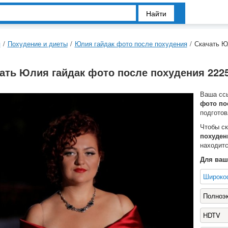
Найти
я
/
Похудение и диеты
/
Юлия гайдак фото после похудения
/
Скачать Ю
ать Юлия гайдак фото после похудения 2225
Ваша сс
фото по
подготов
Чтобы с
похуден
находитс
Для ваш
Широко
Полноэ
HDTV