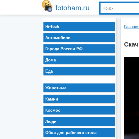
fotoham.ru
Hi-Tech
Главна
Автомобили
Скач
Города России РФ
Дома
Еда
Животные
Камни
Космос
Люди
Обои для рабочего стола