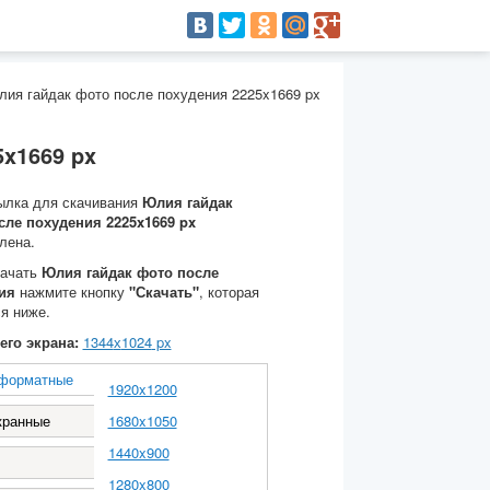
лия гайдак фото после похудения 2225x1669 px
x1669 px
ылка для скачивания
Юлия гайдак
сле похудения 2225x1669 px
лена.
качать
Юлия гайдак фото после
ия
нажмите кнопку
"Скачать"
, которая
я ниже.
его экрана:
1344
х
1024
px
форматные
1920x1200
кранные
1680x1050
1440x900
1280x800