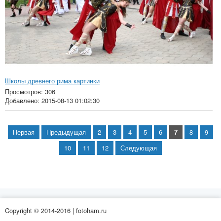
Школы древнего рима картинки
Просмотров: 306
Добавлено: 2015-08-13 01:02:30
Первая
Предыдущая
2
3
4
5
6
7
8
9
10
11
12
Следующая
Copyright © 2014-2016 | fotoham.ru