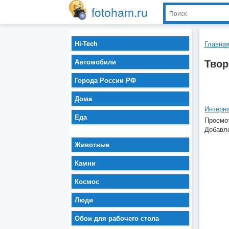
fotoham.ru
Hi-Tech
Главна
Твор
Автомобили
Города России РФ
Дома
Еда
Просмот
Добавле
Животные
Камни
Космос
Люди
Обои для рабочего стола