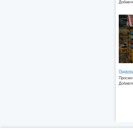
Добавле
Просмот
Добавле