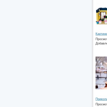
Картинк
Просмот
Добавле
Прикол
Просмот