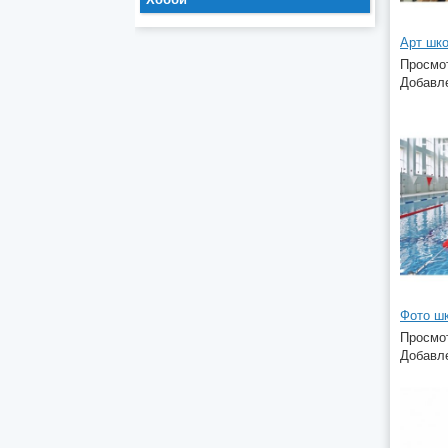
Арт шко
Просмот
Добавле
Фото ш
Просмот
Добавле