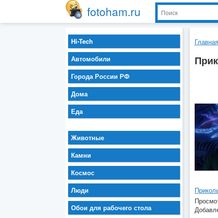
fotoham.ru
Hi-Tech
Главна
Прик
Автомобили
Города России РФ
Дома
Еда
Животные
Камни
Космос
Люди
Просмот
Обои для рабочего стола
Добавле