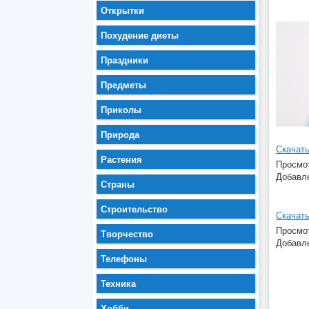
Открытки
Похудение диеты
Праздники
Предметы
Приколы
Природа
Скачать
Растения
Просмот
Добавле
Страны
Строительство
Просмот
Творчество
Добавле
Телефоны
Техника
Хобби