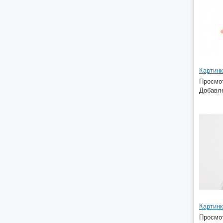
Просмот
Добавле
Просмот