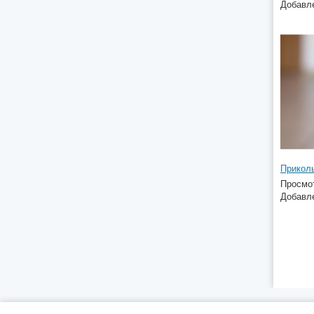
Добавле
Приколь
Просмот
Добавле