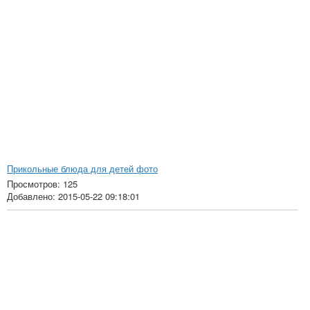
Прикольные блюда для детей фото
Просмотров: 125
Добавлено: 2015-05-22 09:18:01