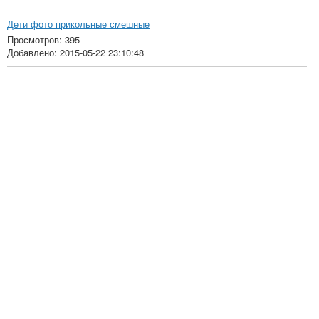
Дети фото прикольные смешные
Просмотров: 395
Добавлено: 2015-05-22 23:10:48