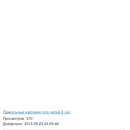
Прикольные картинки для детей 8 лет
Просмотров: 670
Добавлено: 2015-05-23 03:00:49