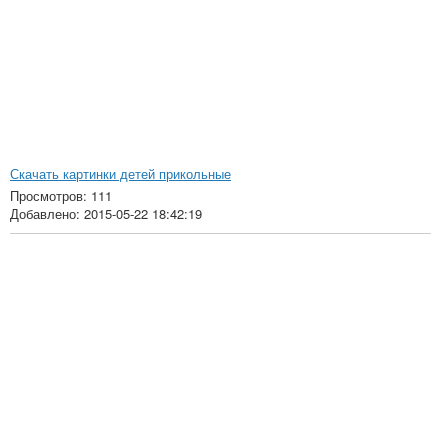
Скачать картинки детей прикольные
Просмотров: 111
Добавлено: 2015-05-22 18:42:19