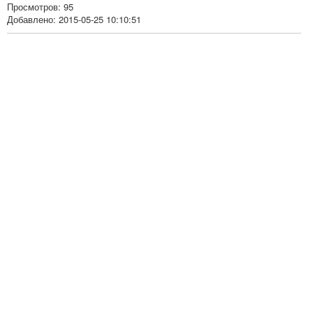
Просмотров: 95
Добавлено: 2015-05-25 10:10:51