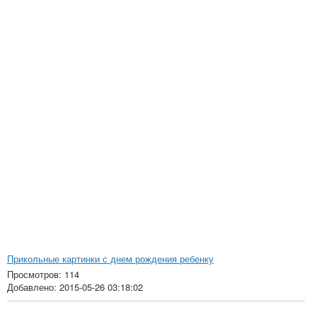
Прикольные картинки с днем рождения ребенку
Просмотров: 114
Добавлено: 2015-05-26 03:18:02