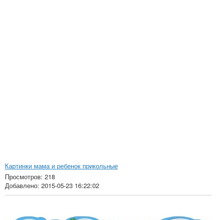
Картинки мама и ребенок прикольные
Просмотров: 218
Добавлено: 2015-05-23 16:22:02