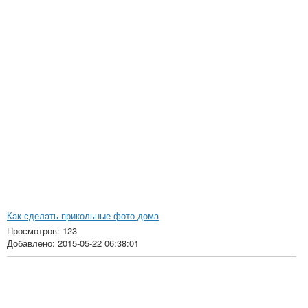
Как сделать прикольные фото дома
Просмотров: 123
Добавлено: 2015-05-22 06:38:01