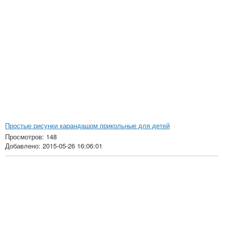
Простые рисунки карандашом прикольные для детей
Просмотров: 148
Добавлено: 2015-05-26 16:06:01