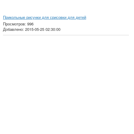
Прикольные рисунки для срисовки для детей
Просмотров: 996
Добавлено: 2015-05-25 02:30:00