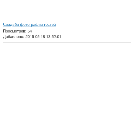
Свадьба фотографии гостей
Просмотров: 54
Добавлено: 2015-05-18 13:52:01