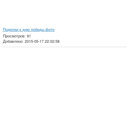
Поделки к дню победы фото
Просмотров: 91
Добавлено: 2015-05-17 22:02:58