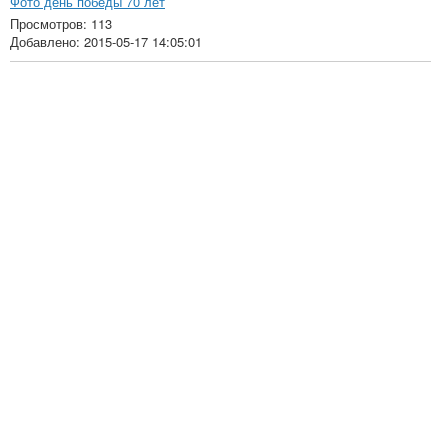
Фото день победы 70 лет
Просмотров: 113
Добавлено: 2015-05-17 14:05:01