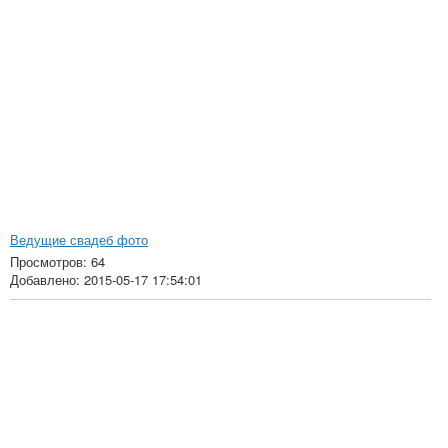
Ведущие свадеб фото
Просмотров: 64
Добавлено: 2015-05-17 17:54:01