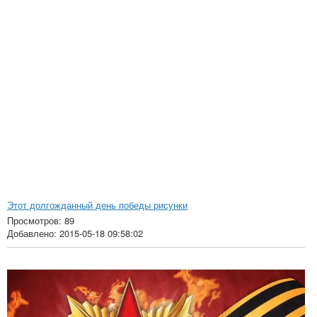
Этот долгожданный день победы рисунки
Просмотров: 89
Добавлено: 2015-05-18 09:58:02