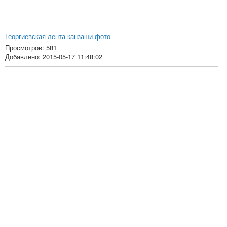
Георгиевская лента канзаши фото
Просмотров: 581
Добавлено: 2015-05-17 11:48:02