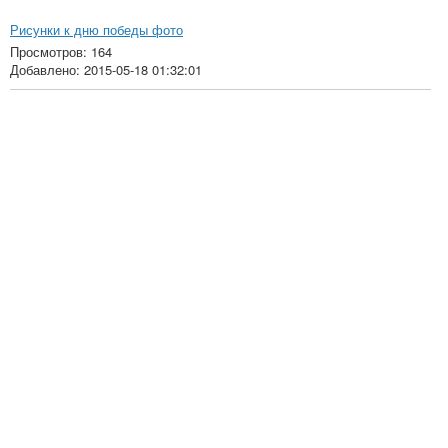
Рисунки к дню победы фото
Просмотров: 164
Добавлено: 2015-05-18 01:32:01