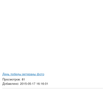
День победы ветераны фото
Просмотров: 81
Добавлено: 2015-05-17 16:16:01