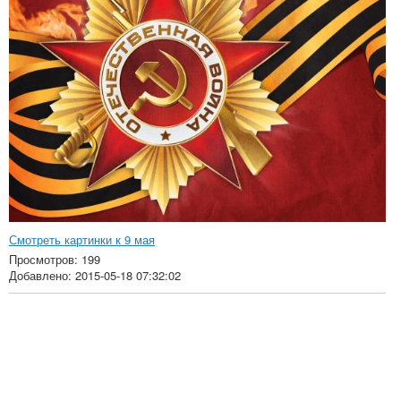
Смотреть картинки к 9 мая
Просмотров: 199
Добавлено: 2015-05-18 07:32:02