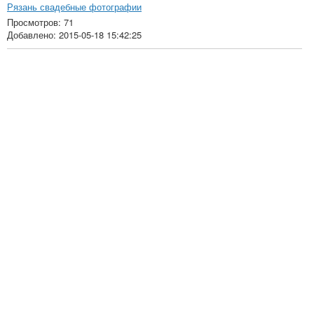
Рязань свадебные фотографии
Просмотров: 71
Добавлено: 2015-05-18 15:42:25