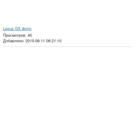
Lexus GX фото
Просмотров: 45
Добавлено: 2015-08-11 08:21:10