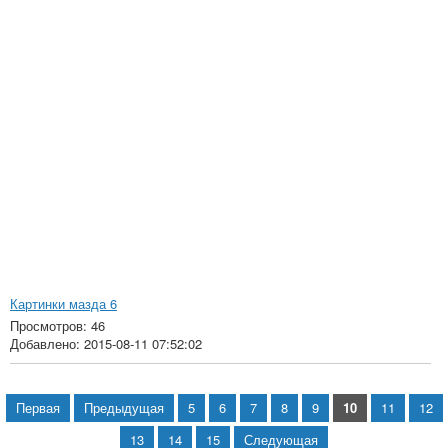
Картинки мазда 6
Просмотров: 46
Добавлено: 2015-08-11 07:52:02
Первая
Предыдущая
5
6
7
8
9
10
11
12
13
14
15
Следующая