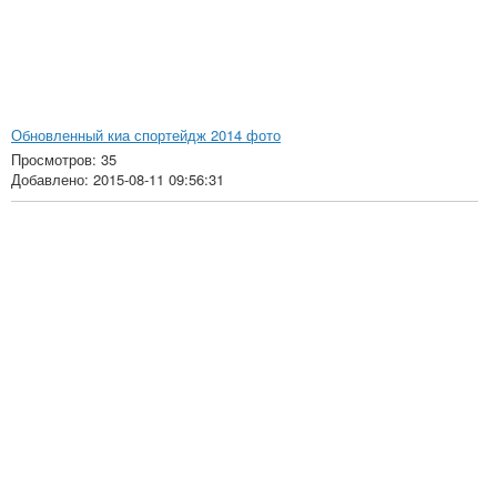
Обновленный киа спортейдж 2014 фото
Просмотров: 35
Добавлено: 2015-08-11 09:56:31