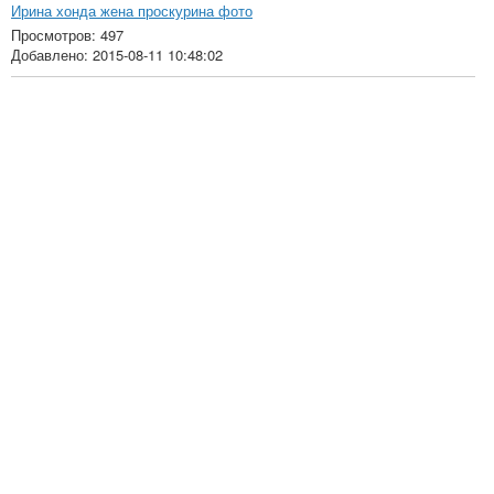
Ирина хонда жена проскурина фото
Просмотров: 497
Добавлено: 2015-08-11 10:48:02